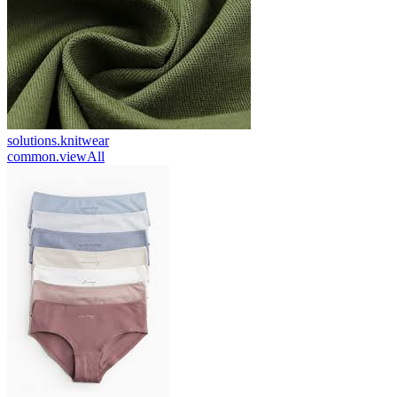
solutions.knitwear
common.viewAll