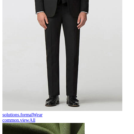
solutions.formalWear
common.viewAll