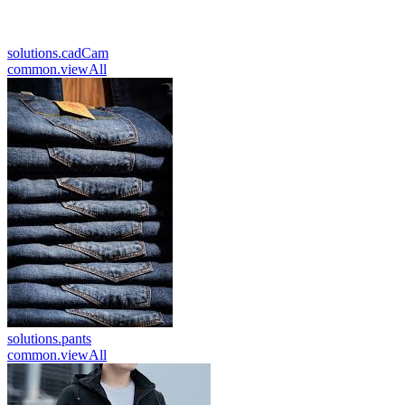
solutions.cadCam
common.viewAll
solutions.pants
common.viewAll