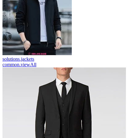
solutions.jackets
common.viewAll